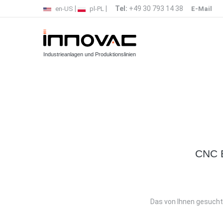
|
|
Tel:
+49 30 793 14 38
en-US
pl-PL
E-Mail
Industrieanlagen und Produktionslinien
CNC 
Das von Ihnen gesucht