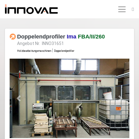
Doppelendprofiler
Ima
FBA/II/260
Angebot Nr. INNO31651
|
Holzbearbeitungsmaschinen
Doppelendprofiler
Previous
Next