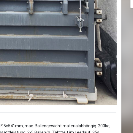
195x541mm, max. Ballengewicht materialabhängig: 200kg,
leistung: 2-5 Ballen/h, Taktzeit im Leerlauf: 35s,