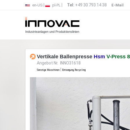
|
|
Tel:
+49 30 793 14 38
en-US
pl-PL
E-Mail
Industrieanlagen und Produktionslinien
Vertikale Ballenpresse
Hsm
V-Press 
Angebot Nr. INNO31618
|
Sonstige Maschinen
Entsorgung, Recycling