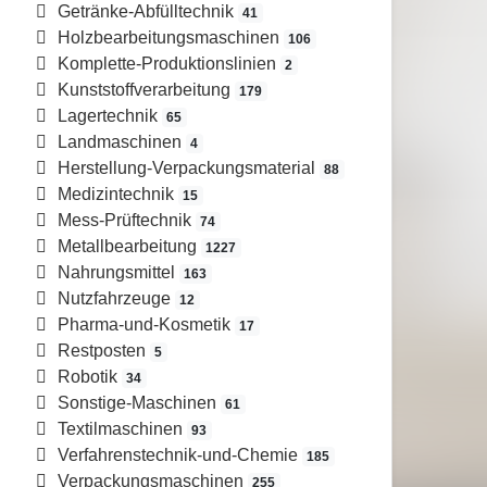
Getränke-Abfülltechnik
41
Holzbearbeitungsmaschinen
106
Komplette-Produktionslinien
2
Kunststoffverarbeitung
179
Lagertechnik
65
Landmaschinen
4
Herstellung-Verpackungsmaterial
88
Medizintechnik
15
Mess-Prüftechnik
74
Metallbearbeitung
1227
Nahrungsmittel
163
Nutzfahrzeuge
12
Pharma-und-Kosmetik
17
Restposten
5
Robotik
34
Sonstige-Maschinen
61
Textilmaschinen
93
Verfahrenstechnik-und-Chemie
185
Verpackungsmaschinen
255