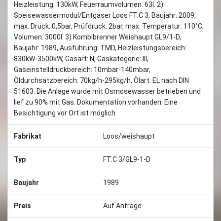
Heizleistung: 130kW, Feuerraumvolumen: 63l. 2)
Speisewassermodul/Entgaser Loos FT.C 3, Baujahr: 2009,
max. Druck: 0,5bar, Prüfdruck: 2bar, max. Temperatur: 110°C,
Volumen: 3000l. 3) Kombibrenner Weishaupt GL9/1-D,
Baujahr: 1989, Ausführung: TMD, Heizleistungsbereich:
830kW-3500kW, Gasart: N, Gaskategorie: III,
Gaseinstelldruckbereich: 10mbar-140mbar,
Öldurchsatzbereich: 70kg/h-295kg/h, Ölart: EL nach DIN
51603. Die Anlage wurde mit Osmosewasser betrieben und
lief zu 90% mit Gas. Dokumentation vorhanden. Eine
Besichtigung vor Ort ist möglich.
Fabrikat
Loos/weishaupt
Typ
FT.C 3/GL9-1-D
Baujahr
1989
Preis
Auf Anfrage