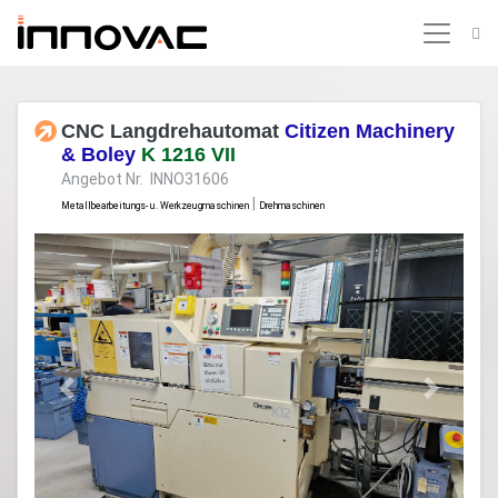
CNC Langdrehautomat
Citizen Machinery
& Boley
K 1216 VII
Angebot Nr. INNO31606
|
Metallbearbeitungs- u. Werkzeugmaschinen
Drehmaschinen
Previous
Next