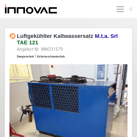
Luftgekühlter Kaltwassersatz
M.t.a. Srl
TAE 121
Angebot Nr. INNO31579
|
Energietechnik
Kältemaschinentechnik
Previous
Next