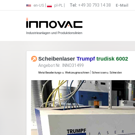
|
|
Tel:
+49 30 793 14 38
en-US
pl-PL
E-Mail
Industrieanlagen und Produktionslinien
Scheibenlaser
Trumpf
trudisk 6002
Angebot Nr. INNO31499
|
Metallbearbeitungs- u. Werkzeugmaschinen
Schweissen u. Schneiden