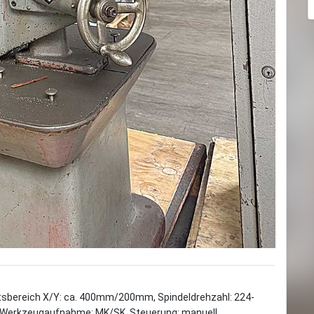
tsbereich X/Y: ca. 400mm/200mm, Spindeldrehzahl: 224-
, Werkzeugaufnahme: MK/SK, Steuerung: manuell.