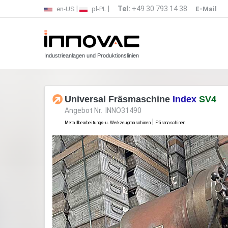
|
|
Tel:
+49 30 793 14 38
en-US
pl-PL
E-Mail
Industrieanlagen und Produktionslinien
Universal Fräsmaschine
Index
SV4
Angebot Nr. INNO31490
|
Metallbearbeitungs- u. Werkzeugmaschinen
Fräsmaschinen