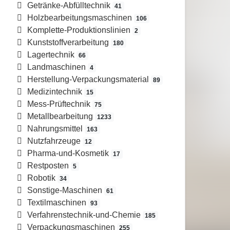
Getränke-Abfülltechnik
41
Holzbearbeitungsmaschinen
106
Komplette-Produktionslinien
2
Kunststoffverarbeitung
180
Lagertechnik
66
Landmaschinen
4
Herstellung-Verpackungsmaterial
89
Medizintechnik
15
Mess-Prüftechnik
75
Metallbearbeitung
1233
Nahrungsmittel
163
Nutzfahrzeuge
12
Pharma-und-Kosmetik
17
Restposten
5
Robotik
34
Sonstige-Maschinen
61
Textilmaschinen
93
Verfahrenstechnik-und-Chemie
185
Verpackungsmaschinen
255