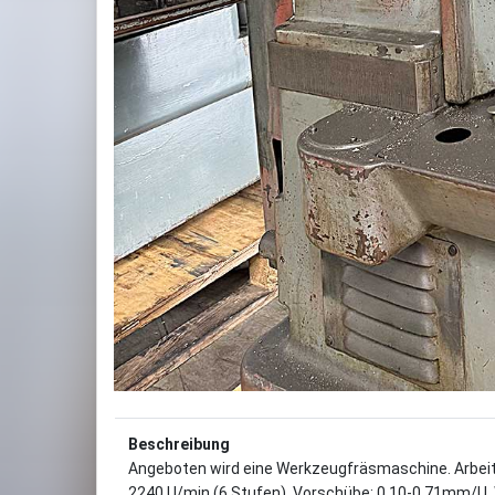
Beschreibung
Angeboten wird eine Werkzeugfräsmaschine. Arbei
2240 U/min (6 Stufen), Vorschübe: 0,10-0,71mm/U