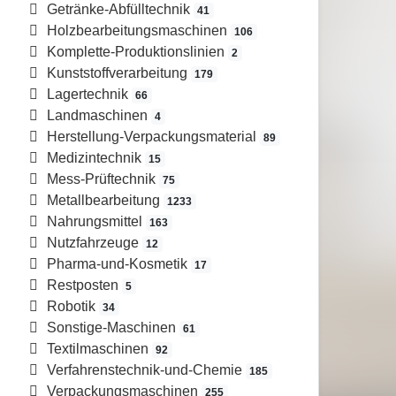
Getränke-Abfülltechnik
41
Holzbearbeitungsmaschinen
106
Komplette-Produktionslinien
2
Kunststoffverarbeitung
179
Lagertechnik
66
Landmaschinen
4
Herstellung-Verpackungsmaterial
89
Medizintechnik
15
Mess-Prüftechnik
75
Metallbearbeitung
1233
Nahrungsmittel
163
Nutzfahrzeuge
12
Pharma-und-Kosmetik
17
Restposten
5
Robotik
34
Sonstige-Maschinen
61
Textilmaschinen
92
Verfahrenstechnik-und-Chemie
185
Verpackungsmaschinen
255