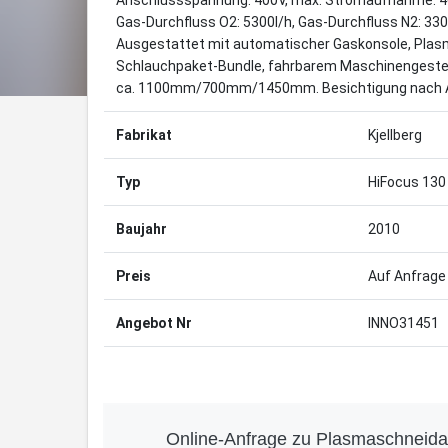
Anschlussspannung: 400V, max. Stromaufnahme: 46
Gas-Durchfluss O2: 5300l/h, Gas-Durchfluss N2: 3300
Ausgestattet mit automatischer Gaskonsole, Plas
Schlauchpaket-Bundle, fahrbarem Maschinengestel
ca. 1100mm/700mm/1450mm. Besichtigung nach A
Fabrikat
Kjellberg
Typ
HiFocus 130
Baujahr
2010
Preis
Auf Anfrage
Angebot Nr
INNO31451
Online-Anfrage zu Plasmaschneid