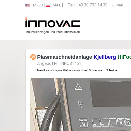
|
|
Tel:
+49 30 793 14 38
en-US
pl-PL
E-Mail
Industrieanlagen und Produktionslinien
Plasmaschneidanlage
Kjellberg
HiFoc
Angebot Nr. INNO31451
|
Metallbearbeitungs- u. Werkzeugmaschinen
Schweissen u. Schneiden