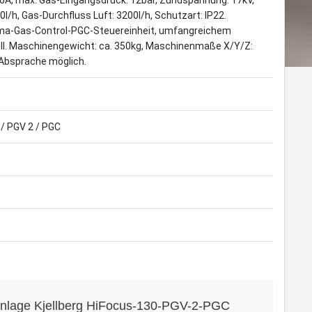
A, max. Gas-Eingangsdruck: 12bar, Zündspannung: 17kV,
l/h, Gas-Durchfluss Luft: 3200l/h, Schutzart: IP22.
ma-Gas-Control-PGC-Steuereinheit, umfangreichem
l. Maschinengewicht: ca. 350kg, Maschinenmaße X/Y/Z:
bsprache möglich.
 / PGV 2 / PGC
anlage Kjellberg HiFocus-130-PGV-2-PGC