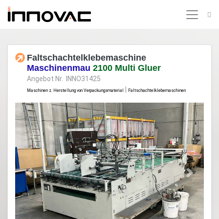
Faltschachtelklebemaschine
Maschinenmau
2100 Multi Gluer
Angebot Nr. INNO31425
|
Maschinen z. Herstellung von Verpackungsmaterial
Faltschachtelklebemaschinen
Previous
Next