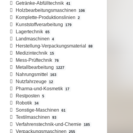
Getränke-Abfülltechnik
41
Holzbearbeitungsmaschinen
106
Komplette-Produktionslinien
2
Kunststoffverarbeitung
179
Lagertechnik
65
Landmaschinen
4
Herstellung-Verpackungsmaterial
88
Medizintechnik
15
Mess-Prüftechnik
76
Metallbearbeitung
1227
Nahrungsmittel
163
Nutzfahrzeuge
12
Pharma-und-Kosmetik
17
Restposten
5
Robotik
34
Sonstige-Maschinen
61
Textilmaschinen
93
Verfahrenstechnik-und-Chemie
185
Verpackungsmaschinen
255