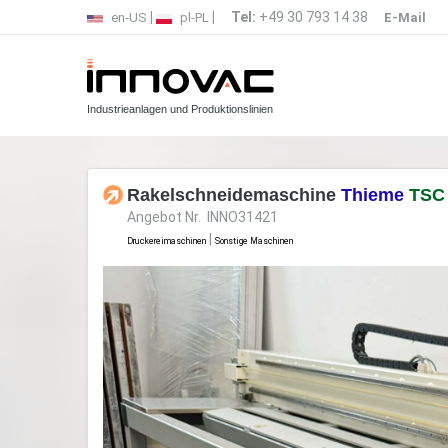
|
|
Tel:
+49 30 793 14 38
en-US
pl-PL
E-Mail
Industrieanlagen und Produktionslinien
Rakelschneidemaschine
Thieme
TSC
Angebot Nr. INNO31421
|
Druckereimaschinen
Sonstige Maschinen