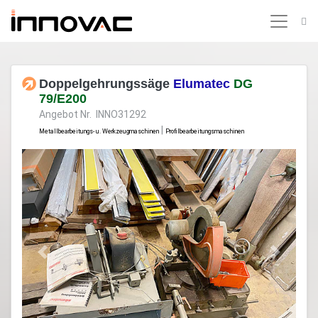
Doppelgehrungssäge
Elumatec
DG
79/E200
Angebot Nr. INNO31292
|
Metallbearbeitungs- u. Werkzeugmaschinen
Profilbearbeitungsmaschinen
Previous
Next