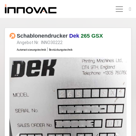
Schablonendrucker
Dek
265 GSX
Angebot Nr. INNO30222
|
Automatisierungstechnik
Bestückungstechnik