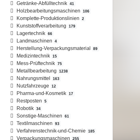
Getränke-Abfülltechnik
41
Holzbearbeitungsmaschinen
106
Komplette-Produktionslinien
2
Kunststoffverarbeitung
179
Lagertechnik
66
Landmaschinen
4
Herstellung-Verpackungsmaterial
89
Medizintechnik
15
Mess-Prüftechnik
75
Metallbearbeitung
1238
Nahrungsmittel
163
Nutzfahrzeuge
12
Pharma-und-Kosmetik
17
Restposten
5
Robotik
34
Sonstige-Maschinen
61
Textilmaschinen
93
Verfahrenstechnik-und-Chemie
185
Verpackungsmaschinen
255