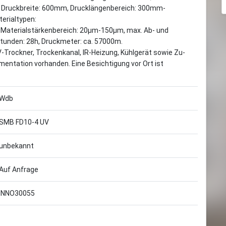
x. Druckbreite: 600mm, Drucklängenbereich: 300mm-
erialtypen:
Materialstärkenbereich: 20µm-150µm, max. Ab- und
tunden: 28h, Druckmeter: ca. 57000m.
V-Trockner, Trockenkanal, IR-Heizung, Kühlgerät sowie Zu-
umentation vorhanden. Eine Besichtigung vor Ort ist
Wdb
SMB FD10-4 UV
unbekannt
Auf Anfrage
INNO30055