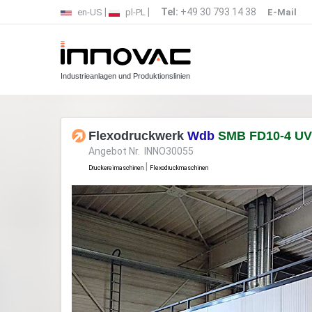
|
|
Tel:
+49 30 793 14 38
en-US
pl-PL
E-Mail
Industrieanlagen und Produktionslinien
Flexodruckwerk
Wdb
SMB FD10-4 UV
Angebot Nr. INNO30055
|
Druckereimaschinen
Flexodruckmaschinen