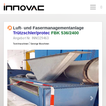
Luft- und Fasermanagementanlage
Trützschler/protec
FBK 536/2400
Angebot Nr. INNO29463
|
Textilmaschinen
Sonstige Maschinen
Previous
Next