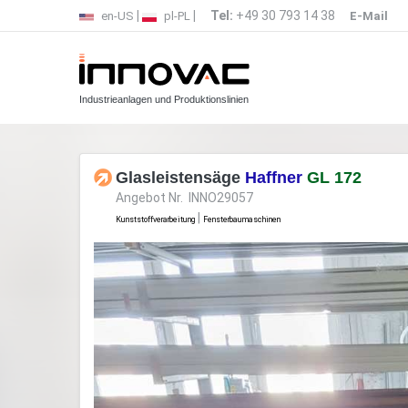
|
|
Tel:
+49 30 793 14 38
en-US
pl-PL
E-Mail
Industrieanlagen und Produktionslinien
Glasleistensäge
Haffner
GL 172
Angebot Nr. INNO29057
|
Kunststoffverarbeitung
Fensterbaumaschinen