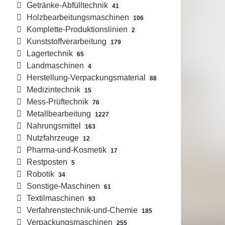
Getränke-Abfülltechnik
41
Holzbearbeitungsmaschinen
106
Komplette-Produktionslinien
2
Kunststoffverarbeitung
179
Lagertechnik
65
Landmaschinen
4
Herstellung-Verpackungsmaterial
88
Medizintechnik
15
Mess-Prüftechnik
76
Metallbearbeitung
1227
Nahrungsmittel
163
Nutzfahrzeuge
12
Pharma-und-Kosmetik
17
Restposten
5
Robotik
34
Sonstige-Maschinen
61
Textilmaschinen
93
Verfahrenstechnik-und-Chemie
185
Verpackungsmaschinen
255